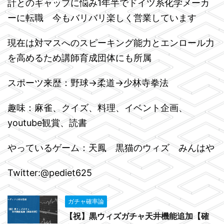
計とのギャップに悩み1年半でドイツ系化学メーカ
ーに転職 今もバリバリ楽しく営業しています
現在は対マスへのスピーキング能力とエンロール力
を高めるため講師育成団体にも所属
スポーツ来歴：野球→柔道→少林寺拳法
趣味：麻雀、クイズ、料理、イベント企画、
youtube観賞、読書
やっているゲーム：天鳳 黒猫のウィズ みんはや
Twitter:@pediet625
ガチャ確率論
【祝】黒ウィズガチャ天井機能追加【確