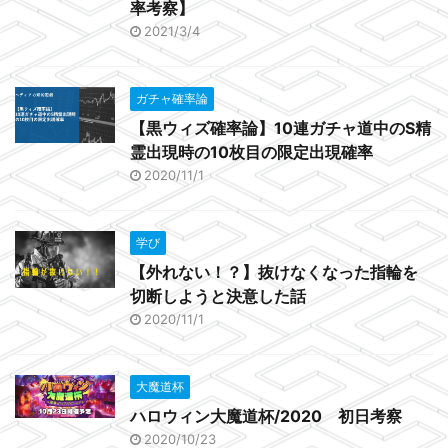
率考察】
2021/3/4
ガチャ確率論
【黒ウィズ確率論】10連ガチャ道中のS精
霊出現時の10枚目の限定出現確率
2020/11/1
学び
【外れない！？】抜けなくなった指輪を
切断しようと決意した話
2020/11/1
大魔道杯
ハロウィン大魔道杯/2020 初日考察
2020/10/23