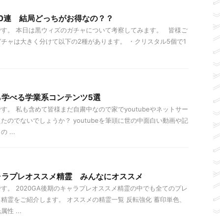
10連 結局どっちがお得なの？？
す。 本日は黒ウィズのガチャについて考察してみます。 皆様ご
チャは大きく分けて以下の2種があります。 ・クリスタル5個で1
ら学べる学業系コンテンツ5選
す。 私も含めて皆様まだ自粛中なので家でyoutubeやネットサー
たのでないでしょうか？ youtubeを筆頭に世の中面白い動画や記
...
ャラプレオススメ精霊 みんなにオススメ
す。 2020GA後期のキャラプレオススメ精霊の中でも全てのプレ
精霊をご紹介します。 オススメの精霊一覧 反転強化 蓄印単色、
性 ...