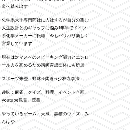
道へ踏み出す
化学系大手専門商社に入社するが自分の望む
人生設計とのギャップに悩み1年半でドイツ
系化学メーカーに転職 今もバリバリ楽しく
営業しています
現在は対マスへのスピーキング能力とエンロ
ール力を高めるため講師育成団体にも所属
スポーツ来歴：野球→柔道→少林寺拳法
趣味：麻雀、クイズ、料理、イベント企画、
youtube観賞、読書
やっているゲーム：天鳳 黒猫のウィズ み
んはや