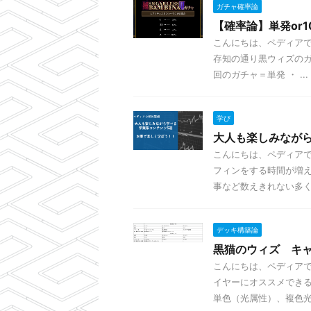
ガチャ確率論
【確率論】単発or
こんにちは、ペディアで
存知の通り黒ウィズのガ
回のガチャ＝単発 ・ ...
学び
大人も楽しみなが
こんにちは、ペディアで
フィンをする時間が増え
事など数えきれない多くの 
デッキ構築論
黒猫のウィズ キ
こんにちは、ペディアで
イヤーにオススメできる
単色（光属性）、複色光属