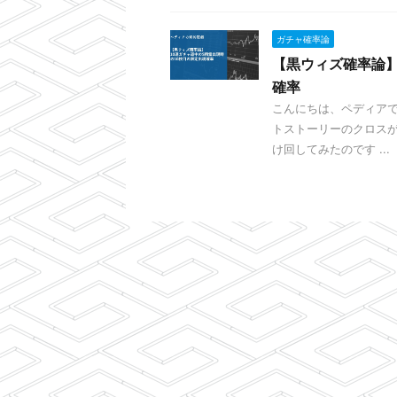
ガチャ確率論
【黒ウィズ確率論】
確率
こんにちは、ペディアで
トストーリーのクロスが
け回してみたのです ...