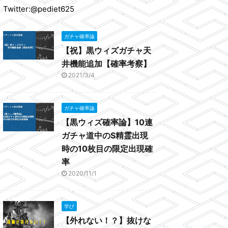
Twitter:@pediet625
ガチャ確率論
【祝】黒ウィズガチャ天
井機能追加【確率考察】
2021/3/4
ガチャ確率論
【黒ウィズ確率論】10連
ガチャ道中のS精霊出現
時の10枚目の限定出現確
率
2020/11/1
学び
【外れない！？】抜けな