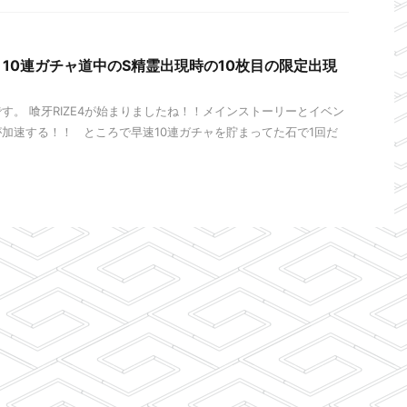
10連ガチャ道中のS精霊出現時の10枚目の限定出現
す。 喰牙RIZE4が始まりましたね！！メインストーリーとイベン
加速する！！ ところで早速10連ガチャを貯まってた石で1回だ