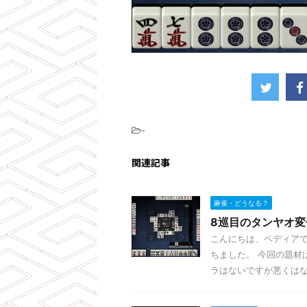
-
関連記事
麻雀・どうなる？
8巡目のタンヤオ
こんにちは、ペディアで
ちました。 今回の題材
ラはないですが悪くはない