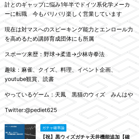
計とのギャップに悩み1年半でドイツ系化学メーカ
ーに転職 今もバリバリ楽しく営業しています
現在は対マスへのスピーキング能力とエンロール力
を高めるため講師育成団体にも所属
スポーツ来歴：野球→柔道→少林寺拳法
趣味：麻雀、クイズ、料理、イベント企画、
youtube観賞、読書
やっているゲーム：天鳳 黒猫のウィズ みんはや
Twitter:@pediet625
ガチャ確率論
【祝】黒ウィズガチャ天井機能追加【確