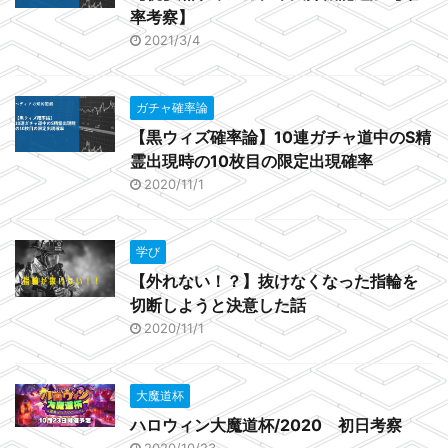
率考察】
2021/3/4
ガチャ確率論
【黒ウィズ確率論】10連ガチャ道中のS精
霊出現時の10枚目の限定出現確率
2020/11/1
学び
【外れない！？】抜けなくなった指輪を
切断しようと決意した話
2020/11/1
大魔道杯
ハロウィン大魔道杯/2020 初日考察