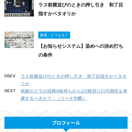
ラス前横並びのときの押し引き 和了目
指すかベタオリか
麻雀・どうなる？
【お知らせシステム】染めへの決め打ち
の条件
PREV
ラス前横並びのときの押し引き 和了目指すかベタオ
リか
NEXT
他家のドラの役牌4枚持ちからの1枚切りの可能性を考
慮するべきか？ （リーチ判断）
プロフィール