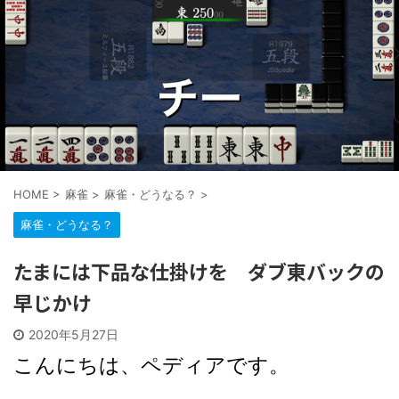
HOME
>
麻雀
>
麻雀・どうなる？
>
麻雀・どうなる？
たまには下品な仕掛けを ダブ東バックの
早じかけ
2020年5月27日
こんにちは、ペディアです。