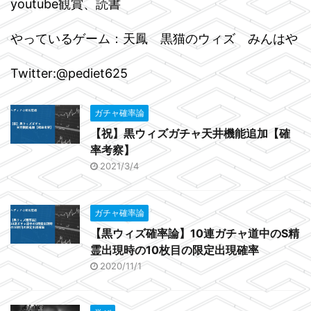
youtube観賞、読書
やっているゲーム：天鳳 黒猫のウィズ みんはや
Twitter:@pediet625
ガチャ確率論
【祝】黒ウィズガチャ天井機能追加【確
率考察】
2021/3/4
ガチャ確率論
【黒ウィズ確率論】10連ガチャ道中のS精
霊出現時の10枚目の限定出現確率
2020/11/1