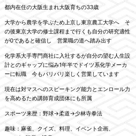
都内在住の大阪生まれ大阪育ちの33歳
大学から農学を学ぶため上京し東京農工大学へ そ
の後東京大学の修士課程まで行くも自分の研究適性
が0であると確信し 営業職の道へ踏み出す
化学系大手専門商社に入社するが自分の望む人生設
計とのギャップに悩み1年半でドイツ系化学メーカ
ーに転職 今もバリバリ楽しく営業しています
現在は対マスへのスピーキング能力とエンロール力
を高めるため講師育成団体にも所属
スポーツ来歴：野球→柔道→少林寺拳法
趣味：麻雀、クイズ、料理、イベント企画、