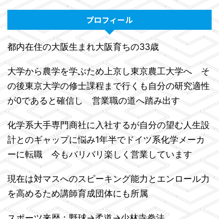
プロフィール
都内在住の大阪生まれ大阪育ちの33歳
大学から農学を学ぶため上京し東京農工大学へ そ
の後東京大学の修士課程まで行くも自分の研究適性
が0であると確信し 営業職の道へ踏み出す
化学系大手専門商社に入社するが自分の望む人生設
計とのギャップに悩み1年半でドイツ系化学メーカ
ーに転職 今もバリバリ楽しく営業しています
現在は対マスへのスピーキング能力とエンロール力
を高めるため講師育成団体にも所属
スポーツ来歴：野球→柔道→少林寺拳法