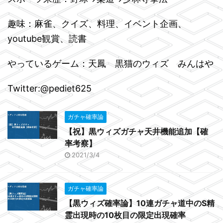
趣味：麻雀、クイズ、料理、イベント企画、
youtube観賞、読書
やっているゲーム：天鳳 黒猫のウィズ みんはや
Twitter:@pediet625
ガチャ確率論
【祝】黒ウィズガチャ天井機能追加【確
率考察】
2021/3/4
ガチャ確率論
【黒ウィズ確率論】10連ガチャ道中のS精
霊出現時の10枚目の限定出現確率