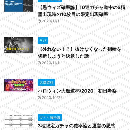
【黒ウィズ確率論】10連ガチャ道中のS精
霊出現時の10枚目の限定出現確率
2020/11/1
学び
【外れない！？】抜けなくなった指輪を
切断しようと決意した話
2020/11/1
大魔道杯
ハロウィン大魔道杯/2020 初日考察
2020/10/23
ガチャ確率論
3種限定ガチャの確率論と運営の思惑