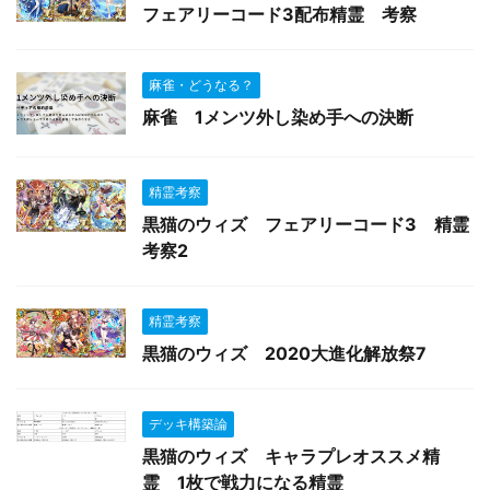
フェアリーコード3配布精霊 考察
麻雀・どうなる？
麻雀 1メンツ外し染め手への決断
精霊考察
黒猫のウィズ フェアリーコード3 精霊
考察2
精霊考察
黒猫のウィズ 2020大進化解放祭7
デッキ構築論
黒猫のウィズ キャラプレオススメ精
霊 1枚で戦力になる精霊