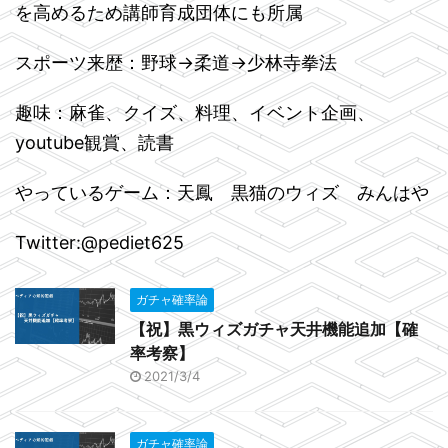
を高めるため講師育成団体にも所属
スポーツ来歴：野球→柔道→少林寺拳法
趣味：麻雀、クイズ、料理、イベント企画、
youtube観賞、読書
やっているゲーム：天鳳 黒猫のウィズ みんはや
Twitter:@pediet625
ガチャ確率論
【祝】黒ウィズガチャ天井機能追加【確
率考察】
2021/3/4
ガチャ確率論