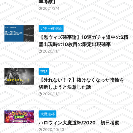
率考察】
2021/3/4
ガチャ確率論
【黒ウィズ確率論】10連ガチャ道中のS精
霊出現時の10枚目の限定出現確率
2020/11/1
学び
【外れない！？】抜けなくなった指輪を
切断しようと決意した話
2020/11/1
大魔道杯
ハロウィン大魔道杯/2020 初日考察
2020/10/23