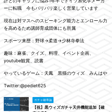
計とのギャップに悩み1年半でドイツ系化学メーカ
ーに転職 今もバリバリ楽しく営業しています
現在は対マスへのスピーキング能力とエンロール力
を高めるため講師育成団体にも所属
スポーツ来歴：野球→柔道→少林寺拳法
趣味：麻雀、クイズ、料理、イベント企画、
youtube観賞、読書
やっているゲーム：天鳳 黒猫のウィズ みんはや
Twitter:@pediet625
ガチャ確率論
【祝】黒ウィズガチャ天井機能追加【確