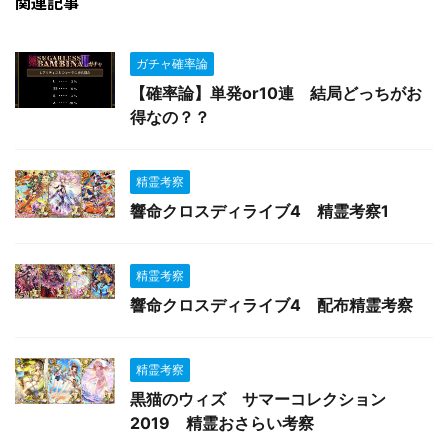
関連記事
ガチャ確率論
【確率論】単発or10連 結局どっちがお
得なの？？
精霊考察
響命クロスディライブ4 精霊考察1
精霊考察
響命クロスディライブ4 配布精霊考察
精霊考察
黒猫のウィズ サマーコレクション
2019 精霊おさらい考察