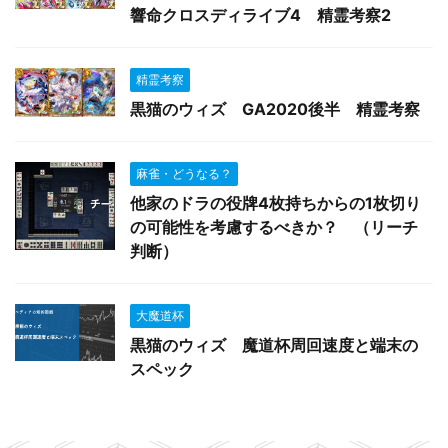
響命クロスディライブ4 精霊考察2
精霊考察
黒猫のウィズ GA2020後半 精霊考察
麻雀・どうなる？
他家のドラの役牌4枚持ちからの1枚切り
の可能性を考慮するべきか？ （リーチ
判断）
大魔道杯
黒猫のウィズ 魔道杯周回速度と端末の
スペック