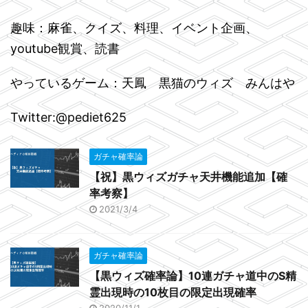
趣味：麻雀、クイズ、料理、イベント企画、
youtube観賞、読書
やっているゲーム：天鳳 黒猫のウィズ みんはや
Twitter:@pediet625
ガチャ確率論
【祝】黒ウィズガチャ天井機能追加【確
率考察】
2021/3/4
ガチャ確率論
【黒ウィズ確率論】10連ガチャ道中のS精
霊出現時の10枚目の限定出現確率