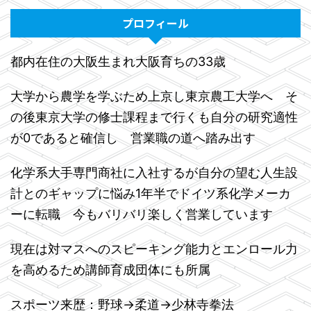
プロフィール
都内在住の大阪生まれ大阪育ちの33歳
大学から農学を学ぶため上京し東京農工大学へ そ
の後東京大学の修士課程まで行くも自分の研究適性
が0であると確信し 営業職の道へ踏み出す
化学系大手専門商社に入社するが自分の望む人生設
計とのギャップに悩み1年半でドイツ系化学メーカ
ーに転職 今もバリバリ楽しく営業しています
現在は対マスへのスピーキング能力とエンロール力
を高めるため講師育成団体にも所属
スポーツ来歴：野球→柔道→少林寺拳法