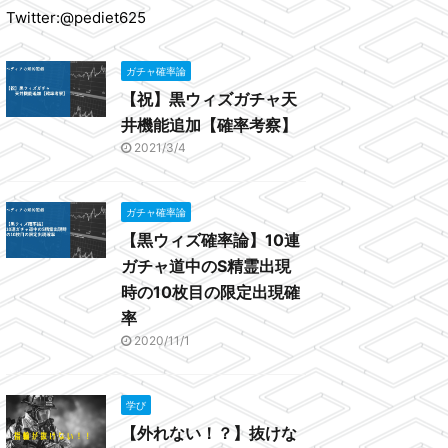
Twitter:@pediet625
ガチャ確率論
【祝】黒ウィズガチャ天
井機能追加【確率考察】
2021/3/4
ガチャ確率論
【黒ウィズ確率論】10連
ガチャ道中のS精霊出現
時の10枚目の限定出現確
率
2020/11/1
学び
【外れない！？】抜けな