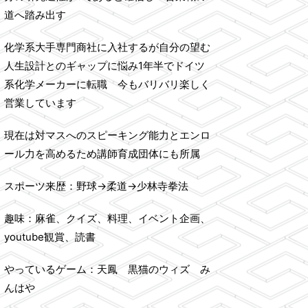
道へ踏み出す
化学系大手専門商社に入社するが自分の望む
人生設計とのギャップに悩み1年半でドイツ
系化学メーカーに転職 今もバリバリ楽しく
営業しています
現在は対マスへのスピーキング能力とエンロ
ール力を高めるため講師育成団体にも所属
スポーツ来歴：野球→柔道→少林寺拳法
趣味：麻雀、クイズ、料理、イベント企画、
youtube観賞、読書
やっているゲーム：天鳳 黒猫のウィズ み
んはや