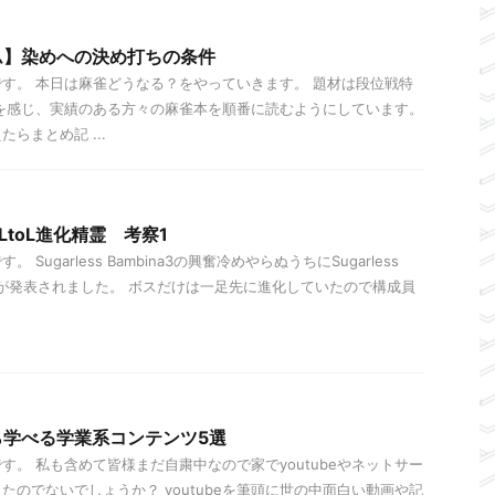
ム】染めへの決め打ちの条件
す。 本日は麻雀どうなる？をやっていきます。 題材は段位戦特
を感じ、実績のある方々の麻雀本を順番に読むようにしています。
らまとめ記 ...
toL進化精霊 考察1
Sugarless Bambina3の興奮冷めやらぬうちにSugarless
LtoLが発表されました。 ボスだけは一足先に進化していたので構成員
ら学べる学業系コンテンツ5選
す。 私も含めて皆様まだ自粛中なので家でyoutubeやネットサー
たのでないでしょうか？ youtubeを筆頭に世の中面白い動画や記