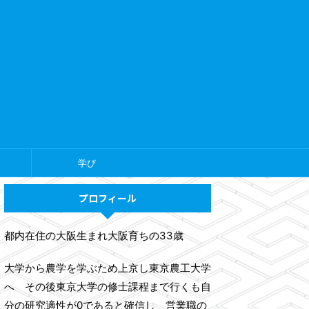
学び
プロフィール
都内在住の大阪生まれ大阪育ちの33歳
大学から農学を学ぶため上京し東京農工大学
へ その後東京大学の修士課程まで行くも自
分の研究適性が0であると確信し 営業職の