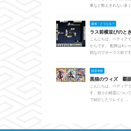
事など数えきれない多くの 
麻雀・どうなる？
ラス前横並びのと
こんにちは、ペディアで
からです。 配牌は4シ
戦なのでオーラス前です。
精霊考察
黒猫のウィズ 覇眼
こんにちは、ペディアで
す。残りの精霊について
で紹介したリレイと ...