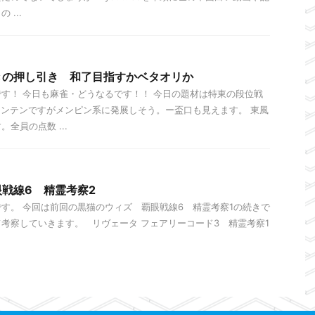
...
きの押し引き 和了目指すかベタオリか
す！ 今日も麻雀・どうなるです！！ 今日の題材は特東の段位戦
ャンテンですがメンピン系に発展しそう。ー盃口も見えます。 東風
全員の点数 ...
戦線6 精霊考察2
す。 今回は前回の黒猫のウィズ 覇眼戦線6 精霊考察1の続きで
考察していきます。 リヴェータ フェアリーコード3 精霊考察1