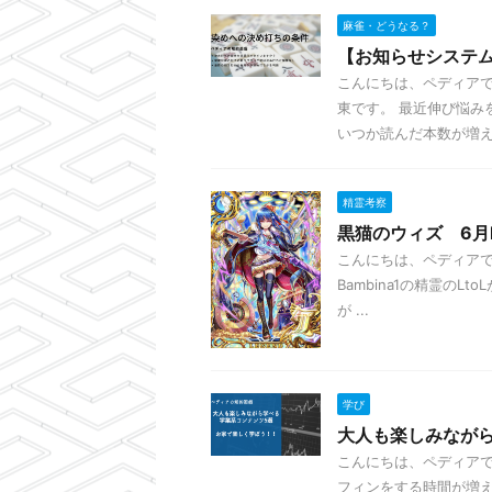
麻雀・どうなる？
【お知らせシステ
こんにちは、ペディアで
東です。 最近伸び悩み
いつか読んだ本数が増えた
精霊考察
黒猫のウィズ 6月L
こんにちは、ペディアです。 
Bambina1の精霊の
が ...
学び
大人も楽しみなが
こんにちは、ペディアで
フィンをする時間が増え